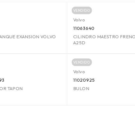
VENDIDO
Volvo
11063640
TANQUE EXANSION VOLVO
CILINDRO MAESTRO FREN
A25D
VENDIDO
Volvo
93
11020925
OR TAPON
BULON