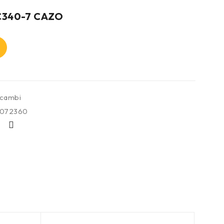
C340-7 CAZO
icambi
072360