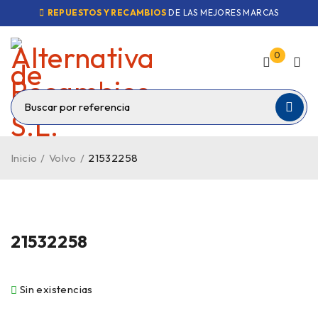
REPUESTOS Y RECAMBIOS
DE LAS MEJORES MARCAS
0
Inicio
/
Volvo
/
21532258
VENDIDO
21532258
Sin existencias