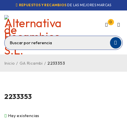
REPUESTOS Y RECAMBIOS
DE LAS MEJORES MARCAS
0
Inicio
/
GA Ricambi
/
2233353
2233353
Hay existencias