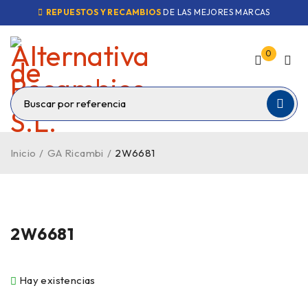
REPUESTOS Y RECAMBIOS
DE LAS MEJORES MARCAS
0
Inicio
/
GA Ricambi
/
2W6681
2W6681
Hay existencias