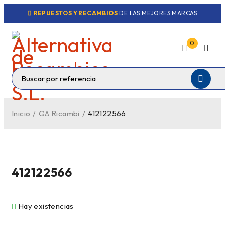
REPUESTOS Y RECAMBIOS
DE LAS MEJORES MARCAS
0
Inicio
/
GA Ricambi
/
412122566
412122566
Hay existencias