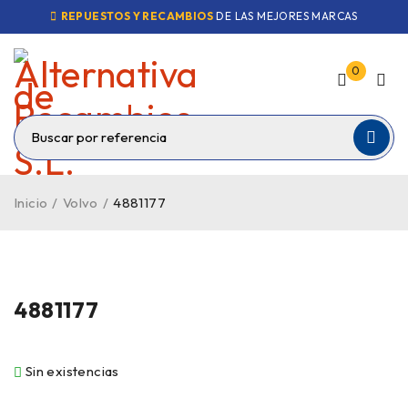
REPUESTOS Y RECAMBIOS
DE LAS MEJORES MARCAS
0
Inicio
/
Volvo
/
4881177
VENDIDO
4881177
Sin existencias