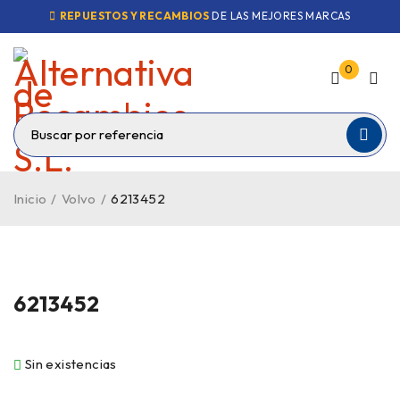
REPUESTOS Y RECAMBIOS
DE LAS MEJORES MARCAS
0
Inicio
/
Volvo
/
6213452
VENDIDO
6213452
Sin existencias