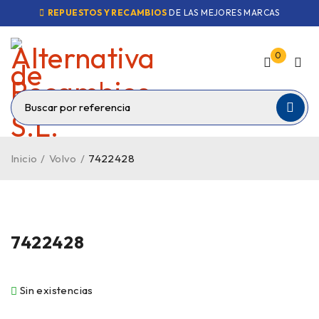
REPUESTOS Y RECAMBIOS
DE LAS MEJORES MARCAS
0
Inicio
/
Volvo
/
7422428
VENDIDO
7422428
Sin existencias