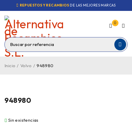
REPUESTOS Y RECAMBIOS
DE LAS MEJORES MARCAS
0
Inicio
/
Volvo
/
948980
VENDIDO
948980
Sin existencias