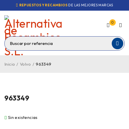
REPUESTOS Y RECAMBIOS
DE LAS MEJORES MARCAS
0
Inicio
/
Volvo
/
963349
VENDIDO
963349
Sin existencias