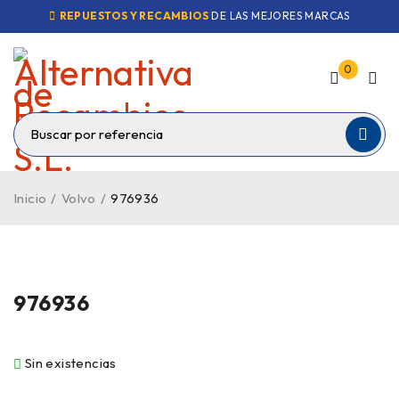
REPUESTOS Y RECAMBIOS
DE LAS MEJORES MARCAS
0
Inicio
/
Volvo
/
976936
VENDIDO
976936
Sin existencias