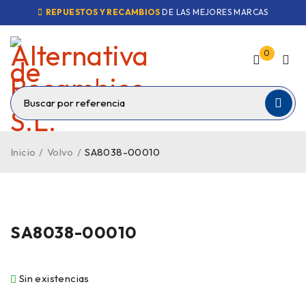
REPUESTOS Y RECAMBIOS
DE LAS MEJORES MARCAS
0
Inicio
/
Volvo
/
SA8038-00010
VENDIDO
SA8038-00010
Sin existencias