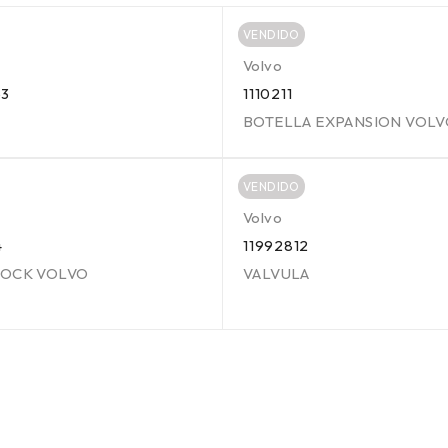
VENDIDO
Volvo
53
1110211
BOTELLA EXPANSION VOL
VENDIDO
Volvo
4
11992812
LOCK VOLVO
VALVULA