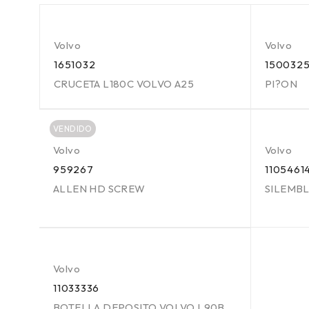
Volvo
Volvo
1651032
150032
CRUCETA L180C VOLVO A25
PI?ON
VENDIDO
Volvo
Volvo
959267
1105461
ALLEN HD SCREW
SILEMB
Volvo
11033336
BOTELLA DEPOSITO VOLVO L90B