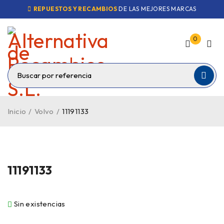
REPUESTOS Y RECAMBIOS
DE LAS MEJORES MARCAS
0
Inicio
/
Volvo
/
11191133
VENDIDO
11191133
Sin existencias