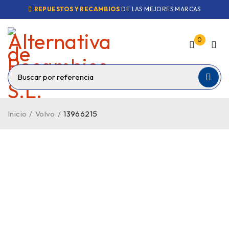
REPUESTOS Y RECAMBIOS
DE LAS MEJORES MARCAS
0
Inicio
/
Volvo
/
13966215
VENDIDO