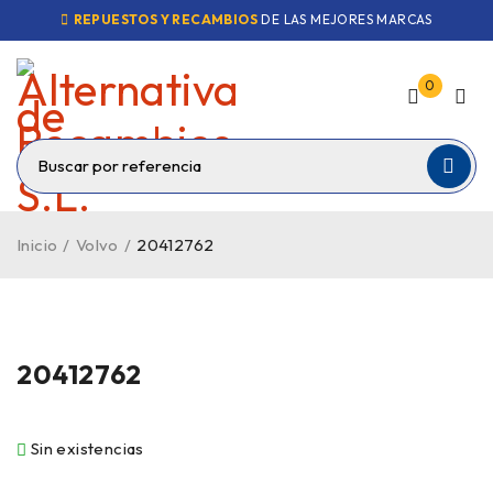
REPUESTOS Y RECAMBIOS
DE LAS MEJORES MARCAS
0
Inicio
/
Volvo
/
20412762
VENDIDO
20412762
Sin existencias