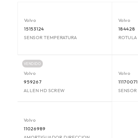
Volvo
Volvo
15153124
184428
SENSOR TEMPERATURA
ROTULA
VENDIDO
Volvo
Volvo
959267
11170071
ALLEN HD SCREW
SENSOR
Volvo
11026989
AMORTIGUADOR DIRECCION