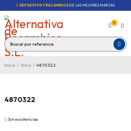
REPUESTOS Y RECAMBIOS
DE LAS MEJORES MARCAS
0
Inicio
/
Volvo
/
4870322
VENDIDO
4870322
Sin existencias