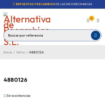
REPUESTOS Y RECAMBIOS
DE LAS MEJORES MARCAS
0
Inicio
/
Volvo
/
4880126
VENDIDO
4880126
Sin existencias