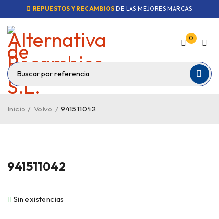
REPUESTOS Y RECAMBIOS
DE LAS MEJORES MARCAS
0
Inicio
/
Volvo
/
941511042
VENDIDO
941511042
Sin existencias